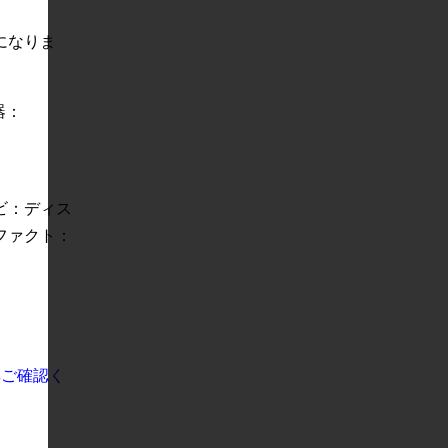
。
になりま
器：
ビ：ディス
ファクト：
非ご確認く