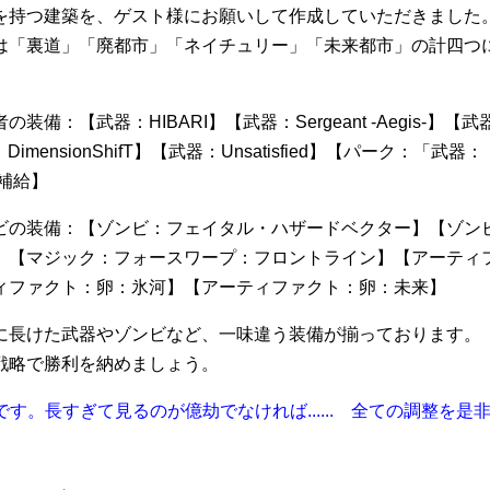
を持つ建築を、ゲスト様にお願いして作成していただきました
「裏道」「廃都市」「ネイチュリー」「未来都市」の計四つ
備：【武器：HIBARI】【武器：Sergeant -Aegis-】【武
DimensionShifT】【武器：Unsatisfied】【パーク：「武器：
臨時補給】
ビの装備：【ゾンビ：フェイタル・ハザードベクター】【ゾン
】【マジック：フォースワープ：フロントライン】【アーティ
ィファクト：卵：氷河】【アーティファクト：卵：未来】
に長けた武器やゾンビなど、一味違う装備が揃っております。
戦略で勝利を納めましょう。
す。長すぎて見るのが億劫でなければ...... 全ての調整を是