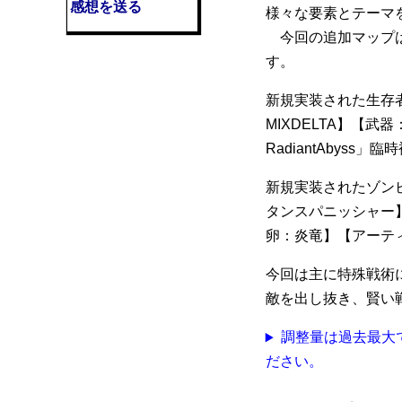
感想を送る
様々な要素とテーマ
今回の追加マップは
す。
新規実装された生存者の装
MIXDELTA】【武器：
RadiantAbyss」
新規実装されたゾン
タンスパニッシャー
卵：炎竜】【アーテ
今回は主に特殊戦術
敵を出し抜き、賢い
調整量は過去最大で
ださい。